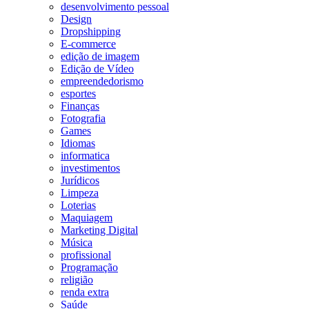
desenvolvimento pessoal
Design
Dropshipping
E-commerce
edição de imagem
Edição de Vídeo
empreendedorismo
esportes
Finanças
Fotografia
Games
Idiomas
informatica
investimentos
Jurídicos
Limpeza
Loterias
Maquiagem
Marketing Digital
Música
profissional
Programação
religião
renda extra
Saúde