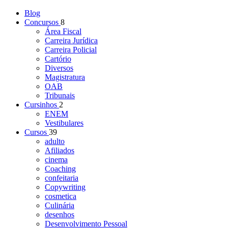
Blog
Concursos
8
Área Fiscal
Carreira Jurídica
Carreira Policial
Cartório
Diversos
Magistratura
OAB
Tribunais
Cursinhos
2
ENEM
Vestibulares
Cursos
39
adulto
Afiliados
cinema
Coaching
confeitaria
Copywriting
cosmetica
Culinária
desenhos
Desenvolvimento Pessoal