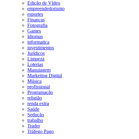
Edição de Vídeo
empreendedorismo
esportes
Finanças
Fotografia
Games
Idiomas
informatica
investimentos
Jurídicos
Limpeza
Loterias
Maquiagem
Marketing Digital
Música
profissional
Programação
religião
renda extra
Saúde
Sedução
trabalho
Trader
Tráfego Pago