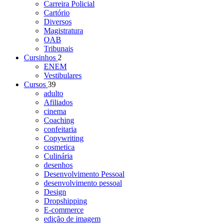
Carreira Policial
Cartório
Diversos
Magistratura
OAB
Tribunais
Cursinhos
2
ENEM
Vestibulares
Cursos
39
adulto
Afiliados
cinema
Coaching
confeitaria
Copywriting
cosmetica
Culinária
desenhos
Desenvolvimento Pessoal
desenvolvimento pessoal
Design
Dropshipping
E-commerce
edição de imagem