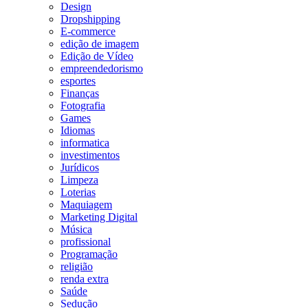
Design
Dropshipping
E-commerce
edição de imagem
Edição de Vídeo
empreendedorismo
esportes
Finanças
Fotografia
Games
Idiomas
informatica
investimentos
Jurídicos
Limpeza
Loterias
Maquiagem
Marketing Digital
Música
profissional
Programação
religião
renda extra
Saúde
Sedução