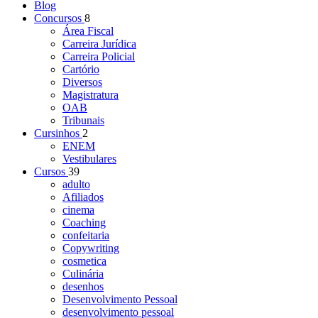
Blog
Concursos
8
Área Fiscal
Carreira Jurídica
Carreira Policial
Cartório
Diversos
Magistratura
OAB
Tribunais
Cursinhos
2
ENEM
Vestibulares
Cursos
39
adulto
Afiliados
cinema
Coaching
confeitaria
Copywriting
cosmetica
Culinária
desenhos
Desenvolvimento Pessoal
desenvolvimento pessoal