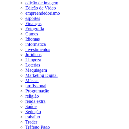
edição de imagem
Edição de Vídeo
empreendedorismo
esportes
Finanças
Fotografia
Games
Idiomas
informatica
investimentos
Jurídicos
Limpeza
Loterias
Maquiagem
Marketing Digital
Música
profissional
Programação
religião
renda extra
Saúde
Sedução
trabalho
Trader
Tráfego Pago