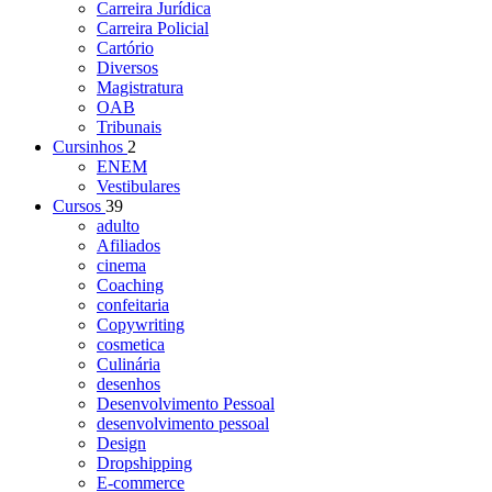
Carreira Jurídica
Carreira Policial
Cartório
Diversos
Magistratura
OAB
Tribunais
Cursinhos
2
ENEM
Vestibulares
Cursos
39
adulto
Afiliados
cinema
Coaching
confeitaria
Copywriting
cosmetica
Culinária
desenhos
Desenvolvimento Pessoal
desenvolvimento pessoal
Design
Dropshipping
E-commerce