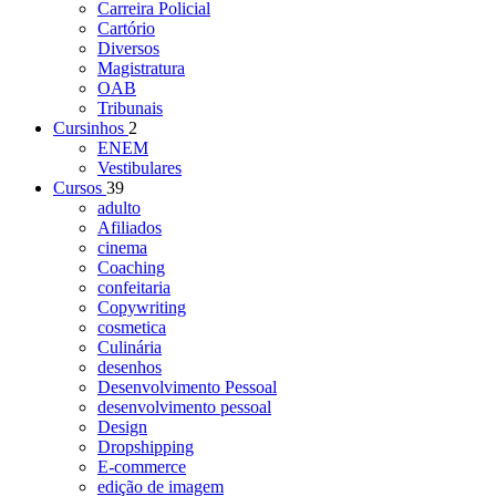
Carreira Policial
Cartório
Diversos
Magistratura
OAB
Tribunais
Cursinhos
2
ENEM
Vestibulares
Cursos
39
adulto
Afiliados
cinema
Coaching
confeitaria
Copywriting
cosmetica
Culinária
desenhos
Desenvolvimento Pessoal
desenvolvimento pessoal
Design
Dropshipping
E-commerce
edição de imagem