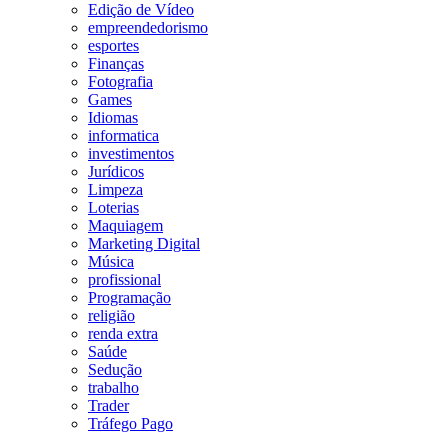
Edição de Vídeo
empreendedorismo
esportes
Finanças
Fotografia
Games
Idiomas
informatica
investimentos
Jurídicos
Limpeza
Loterias
Maquiagem
Marketing Digital
Música
profissional
Programação
religião
renda extra
Saúde
Sedução
trabalho
Trader
Tráfego Pago