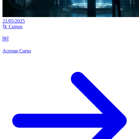
21/05/2025
📂 Cursos
￼
Acessar Curso