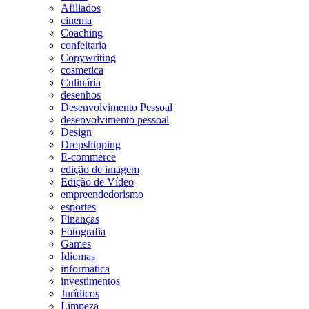
Afiliados
cinema
Coaching
confeitaria
Copywriting
cosmetica
Culinária
desenhos
Desenvolvimento Pessoal
desenvolvimento pessoal
Design
Dropshipping
E-commerce
edição de imagem
Edição de Vídeo
empreendedorismo
esportes
Finanças
Fotografia
Games
Idiomas
informatica
investimentos
Jurídicos
Limpeza