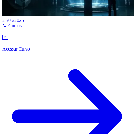
21/05/2025
📂 Cursos
￼
Acessar Curso