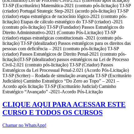
(Escriturário) Lei de Processo Civil-2.021 (convênio após licitação)
TJ-SP (Escriturário) Matemática-2021 (contrato pós-licitação) TJ-SP
(criador) Portugal Strategic Step-2021 (acordo pós-licitação) TJ-SP
(criador) etapa estratégica de raciocínio lógico-2021 (contrato pós-
licitação) Etapas de cálculo estratégico do TJ-SP (criador) -2021
(contrato pós-licitação) TJ-SP (Fundador) Passos Estratégicos do
Direito Administrativo-2021 (Contrato Pós-Licitação) TJ-SP
(criador) etapas estratégicas constitucionais -2021 (contrato pós-
licitação) TJ-SP (idealizador) Passos estratégicos para os direitos das
pessoas com deficiência – 2021 (contrato pós-licitação) TJ-SP
(criador) Passos Estratégicos de Direito Penal-2021 (contrato pós-
licitação)TJ-SP (idealizador) passos estratégicos na Lei de Processo
Civil-2.021 (contrato pós-licitação) TJ-SP (Criador) Passos
Estratégicos da Lei Processual Penal-2.021 (Acordo Pós-Licitação)
TJ-SP (Scriter) – Rodada de simulação avançada TJ-SP (Escriturário
Judiciário) Caminho Estratégico “Do Zero ao Topo” – 2021 –
Acordo após licitação TJ-SP (Escriturário Judicial) Caminho
Estratégico “Avançado” -2021-Acordo Pós-Licitação
CLIQUE AQUI PARA ACESSAR ESTE
CURSO E TODOS OS CURSOS
Chamar no WhatsApp!