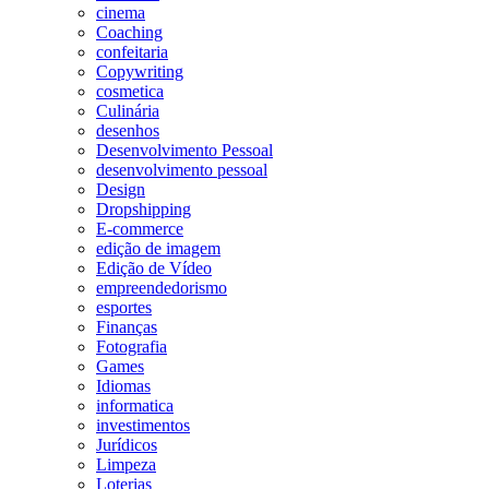
cinema
Coaching
confeitaria
Copywriting
cosmetica
Culinária
desenhos
Desenvolvimento Pessoal
desenvolvimento pessoal
Design
Dropshipping
E-commerce
edição de imagem
Edição de Vídeo
empreendedorismo
esportes
Finanças
Fotografia
Games
Idiomas
informatica
investimentos
Jurídicos
Limpeza
Loterias