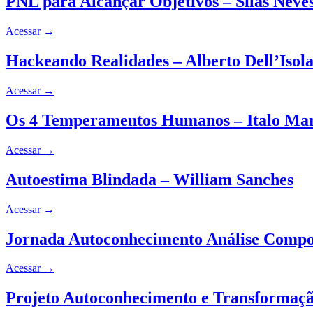
PNL para Alcançar Objetivos – Silas Neve
Acessar
→
Hackeando Realidades – Alberto Dell’Isol
Acessar
→
Os 4 Temperamentos Humanos – Italo Mar
Acessar
→
Autoestima Blindada – William Sanches
Acessar
→
Jornada Autoconhecimento Análise Compo
Acessar
→
Projeto Autoconhecimento e Transformaçã