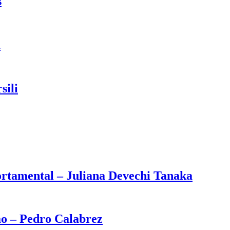
s
a
sili
rtamental – Juliana Devechi Tanaka
o – Pedro Calabrez