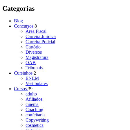
Categorias
Blog
Concursos
8
Área Fiscal
Carreira Jurídica
Carreira Policial
Cartório
Diversos
Magistratura
OAB
Tribunais
Cursinhos
2
ENEM
Vestibulares
Cursos
39
adulto
Afiliados
cinema
Coaching
confeitaria
Copywriting
cosmetica