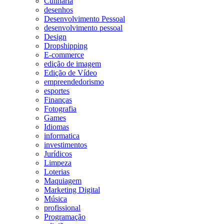
Culinária
desenhos
Desenvolvimento Pessoal
desenvolvimento pessoal
Design
Dropshipping
E-commerce
edição de imagem
Edição de Vídeo
empreendedorismo
esportes
Finanças
Fotografia
Games
Idiomas
informatica
investimentos
Jurídicos
Limpeza
Loterias
Maquiagem
Marketing Digital
Música
profissional
Programação