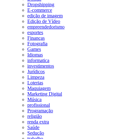
Dropshipping
E-commerce
edição de imagem
Edição de Vídeo
empreendedorismo
esportes
Finanças
Fotografia
Games
Idiomas
informatica
investimentos
Jurídicos
Limpeza
Loterias
Maquiagem
Marketing Digital
Música
profissional
Programação
religião
renda extra
Saúde
Sedução
trabalho