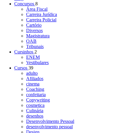
Concursos
8
Área Fiscal
Carreira Jurídica
Carreira Policial
Cartório
Diversos
Magistratura
OAB
Tribunais
Cursinhos
2
ENEM
Vestibulares
Cursos
39
adulto
Afiliados
cinema
Coaching
confeitaria
Copywriting
cosmetica
Culinária
desenhos
Desenvolvimento Pessoal
desenvolvimento pessoal
Design