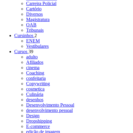
Carreira Policial
Cartório
Diversos
Magistratura
OAB
Tribunais
Cursinhos
2
ENEM
Vestibulares
Cursos
39
adulto
Afiliados
cinema
Coaching
confeitaria
Copywriting
cosmetica
Culinária
desenhos
Desenvolvimento Pessoal
desenvolvimento pessoal
Design
Dropshipping
E-commerce
edição de imagem