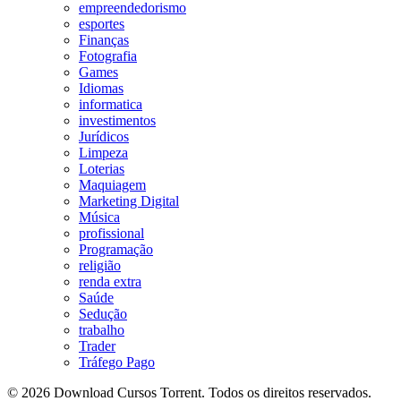
empreendedorismo
esportes
Finanças
Fotografia
Games
Idiomas
informatica
investimentos
Jurídicos
Limpeza
Loterias
Maquiagem
Marketing Digital
Música
profissional
Programação
religião
renda extra
Saúde
Sedução
trabalho
Trader
Tráfego Pago
© 2026 Download Cursos Torrent. Todos os direitos reservados.