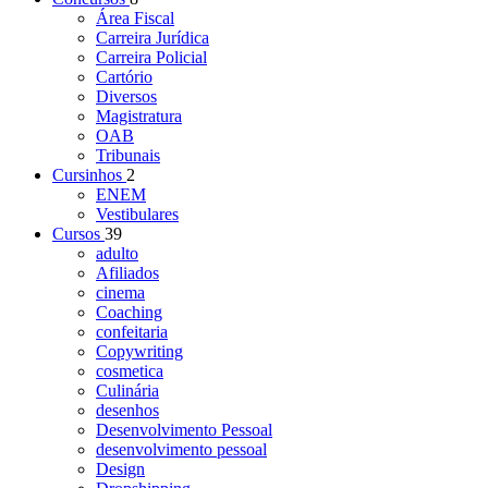
Área Fiscal
Carreira Jurídica
Carreira Policial
Cartório
Diversos
Magistratura
OAB
Tribunais
Cursinhos
2
ENEM
Vestibulares
Cursos
39
adulto
Afiliados
cinema
Coaching
confeitaria
Copywriting
cosmetica
Culinária
desenhos
Desenvolvimento Pessoal
desenvolvimento pessoal
Design