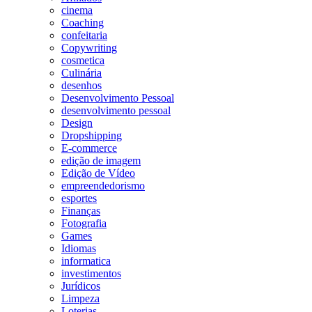
cinema
Coaching
confeitaria
Copywriting
cosmetica
Culinária
desenhos
Desenvolvimento Pessoal
desenvolvimento pessoal
Design
Dropshipping
E-commerce
edição de imagem
Edição de Vídeo
empreendedorismo
esportes
Finanças
Fotografia
Games
Idiomas
informatica
investimentos
Jurídicos
Limpeza
Loterias