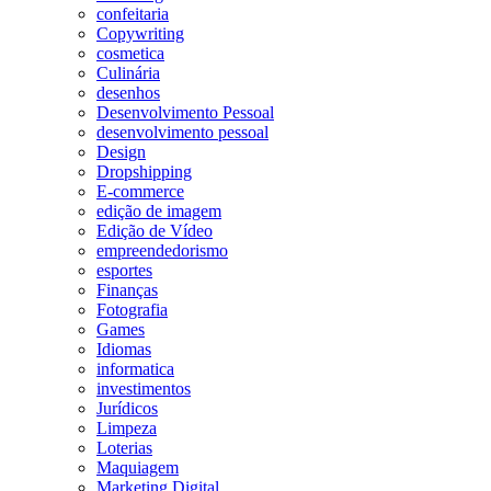
confeitaria
Copywriting
cosmetica
Culinária
desenhos
Desenvolvimento Pessoal
desenvolvimento pessoal
Design
Dropshipping
E-commerce
edição de imagem
Edição de Vídeo
empreendedorismo
esportes
Finanças
Fotografia
Games
Idiomas
informatica
investimentos
Jurídicos
Limpeza
Loterias
Maquiagem
Marketing Digital