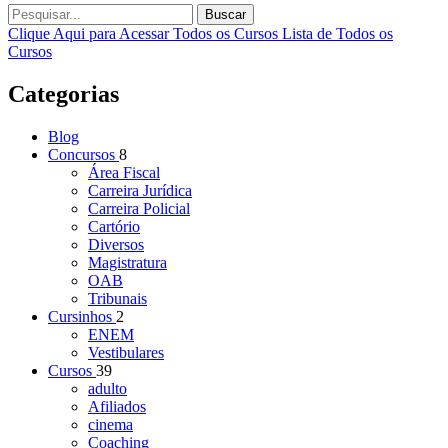
Buscar
Clique Aqui para Acessar Todos os Cursos
Lista de Todos os
Cursos
Categorias
Blog
Concursos
8
Área Fiscal
Carreira Jurídica
Carreira Policial
Cartório
Diversos
Magistratura
OAB
Tribunais
Cursinhos
2
ENEM
Vestibulares
Cursos
39
adulto
Afiliados
cinema
Coaching