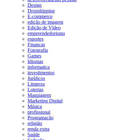
Design
Dropshipping
E-commerce
edição de imagem
Edição de Vídeo
empreendedorismo
esportes
Finanças
Fotografia
Games
Idiomas
informatica
investimentos
Jurídicos
Limpeza
Loterias
Maquiagem
Marketing Digital
Música
profissional
Programação
religião
renda extra
Saúde