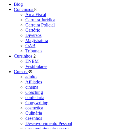
Blog
Concursos
8
Área Fiscal
Carreira Jurídica
Carreira Policial
Cartório
Diversos
Magistratura
OAB
Tribunais
Cursinhos
2
ENEM
Vestibulares
Cursos
39
adulto
Afiliados
cinema
Coaching
confeitaria
Copywriting
cosmetica
Culinária
desenhos
Desenvolvimento Pessoal
desenvolvimento pessoal