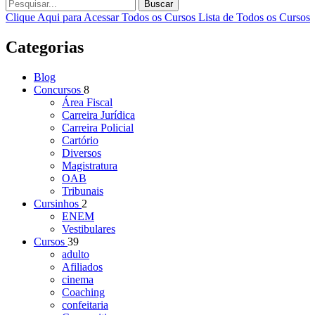
Buscar
Clique Aqui para Acessar Todos os Cursos
Lista de Todos os Cursos
Categorias
Blog
Concursos
8
Área Fiscal
Carreira Jurídica
Carreira Policial
Cartório
Diversos
Magistratura
OAB
Tribunais
Cursinhos
2
ENEM
Vestibulares
Cursos
39
adulto
Afiliados
cinema
Coaching
confeitaria