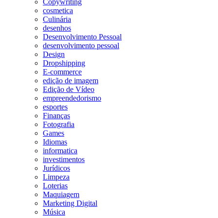
Copywriting
cosmetica
Culinária
desenhos
Desenvolvimento Pessoal
desenvolvimento pessoal
Design
Dropshipping
E-commerce
edição de imagem
Edição de Vídeo
empreendedorismo
esportes
Finanças
Fotografia
Games
Idiomas
informatica
investimentos
Jurídicos
Limpeza
Loterias
Maquiagem
Marketing Digital
Música