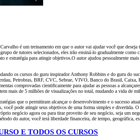
alho é um treinamento em que o autor vai ajudar você que deseja tempo
 grupo de tutores selecionados, eles irão ensiná-lo gradualmente como 
 e estratégia para atingir objetivos.O autor ajudou pessoalmente mai
udando os cursos do guru inspirador Anthony Robbins e do guru do su
Gerdau, Petrobras, BRF, CVC, Sebrae, VIVO, Banco do Brasil, Caixa, Ro
ramentas comprovadas cientificamente para ajudar as pessoas a alcança
tem mais de 5 milhões de visualizações no total, mudando a vida de mi
ratégias que o permitiram alcançar o desenvolvimento e o sucesso atuai
tas, você pode atingir seus objetivos de uma forma simples e divertida
u próprio negócio agora ou para tirar proveito de seu negócio, seja um n
odo do autor, você terá liberdade financeira, de tempo, geográfica, espi
CURSO E TODOS OS CURSOS