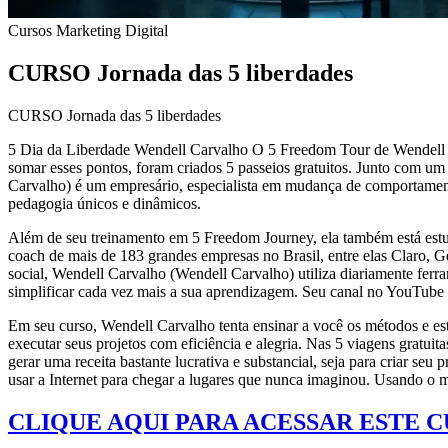
Cursos
Marketing Digital
CURSO Jornada das 5 liberdades
CURSO Jornada das 5 liberdades
5 Dia da Liberdade Wendell Carvalho O 5 Freedom Tour de Wendell Carv
somar esses pontos, foram criados 5 passeios gratuitos. Junto com um
Carvalho) é um empresário, especialista em mudança de comportamento
pedagogia únicos e dinâmicos.
Além de seu treinamento em 5 Freedom Journey, ela também está est
coach de mais de 183 grandes empresas no Brasil, entre elas Claro, 
social, Wendell Carvalho (Wendell Carvalho) utiliza diariamente fer
simplificar cada vez mais a sua aprendizagem. Seu canal no YouTube 
Em seu curso, Wendell Carvalho tenta ensinar a você os métodos e est
executar seus projetos com eficiência e alegria. Nas 5 viagens gratui
gerar uma receita bastante lucrativa e substancial, seja para criar se
usar a Internet para chegar a lugares que nunca imaginou. Usando o mét
CLIQUE AQUI PARA ACESSAR ESTE 