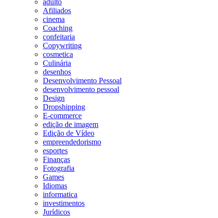
adulto
Afiliados
cinema
Coaching
confeitaria
Copywriting
cosmetica
Culinária
desenhos
Desenvolvimento Pessoal
desenvolvimento pessoal
Design
Dropshipping
E-commerce
edição de imagem
Edição de Vídeo
empreendedorismo
esportes
Finanças
Fotografia
Games
Idiomas
informatica
investimentos
Jurídicos