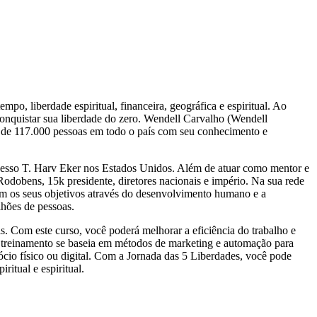
, liberdade espiritual, financeira, geográfica e espiritual. Ao
conquistar sua liberdade do zero. Wendell Carvalho (Wendell
s de 117.000 pessoas em todo o país com seu conhecimento e
cesso T. Harv Eker nos Estados Unidos. Além de atuar como mentor e
dobens, 15k presidente, diretores nacionais e império. Na sua rede
rem os seus objetivos através do desenvolvimento humano e a
lhões de pessoas.
s. Com este curso, você poderá melhorar a eficiência do trabalho e
. O treinamento se baseia em métodos de marketing e automação para
egócio físico ou digital. Com a Jornada das 5 Liberdades, você pode
ritual e espiritual.