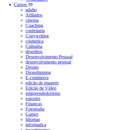
Cursos
39
adulto
Afiliados
cinema
Coaching
confeitaria
Copywriting
cosmetica
Culinária
desenhos
Desenvolvimento Pessoal
desenvolvimento pessoal
Design
Dropshipping
E-commerce
edição de imagem
Edição de Vídeo
empreendedorismo
esportes
Finanças
Fotografia
Games
Idiomas
informatica
investimentos