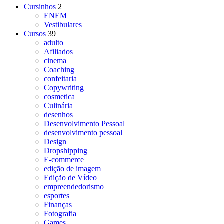
Cursinhos
2
ENEM
Vestibulares
Cursos
39
adulto
Afiliados
cinema
Coaching
confeitaria
Copywriting
cosmetica
Culinária
desenhos
Desenvolvimento Pessoal
desenvolvimento pessoal
Design
Dropshipping
E-commerce
edição de imagem
Edição de Vídeo
empreendedorismo
esportes
Finanças
Fotografia
Games