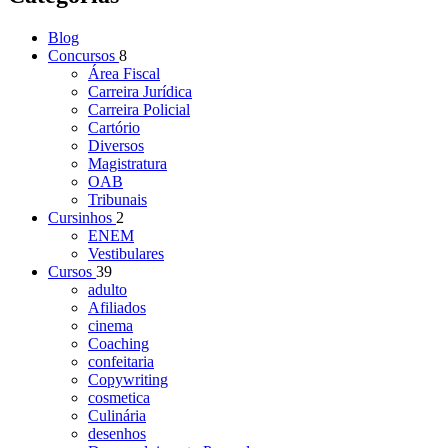
Blog
Concursos
8
Área Fiscal
Carreira Jurídica
Carreira Policial
Cartório
Diversos
Magistratura
OAB
Tribunais
Cursinhos
2
ENEM
Vestibulares
Cursos
39
adulto
Afiliados
cinema
Coaching
confeitaria
Copywriting
cosmetica
Culinária
desenhos