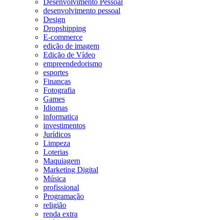
Desenvolvimento Pessoal
desenvolvimento pessoal
Design
Dropshipping
E-commerce
edição de imagem
Edição de Vídeo
empreendedorismo
esportes
Finanças
Fotografia
Games
Idiomas
informatica
investimentos
Jurídicos
Limpeza
Loterias
Maquiagem
Marketing Digital
Música
profissional
Programação
religião
renda extra