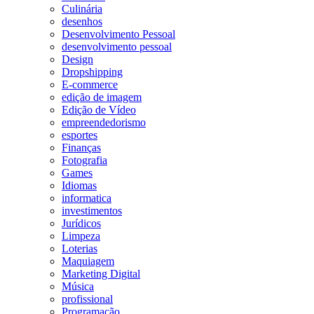
Culinária
desenhos
Desenvolvimento Pessoal
desenvolvimento pessoal
Design
Dropshipping
E-commerce
edição de imagem
Edição de Vídeo
empreendedorismo
esportes
Finanças
Fotografia
Games
Idiomas
informatica
investimentos
Jurídicos
Limpeza
Loterias
Maquiagem
Marketing Digital
Música
profissional
Programação