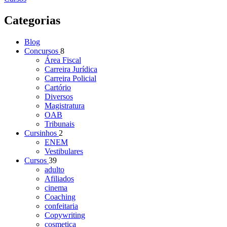
Categorias
Blog
Concursos
8
Área Fiscal
Carreira Jurídica
Carreira Policial
Cartório
Diversos
Magistratura
OAB
Tribunais
Cursinhos
2
ENEM
Vestibulares
Cursos
39
adulto
Afiliados
cinema
Coaching
confeitaria
Copywriting
cosmetica