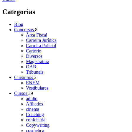
Categorias
Blog
Concursos
8
Área Fiscal
Carreira Jurídica
Carreira Policial
Cartório
Diversos
Magistratura
OAB
Tribunais
Cursinhos
2
ENEM
Vestibulares
Cursos
39
adulto
Afiliados
cinema
Coaching
confeitaria
Copywriting
cosmetica