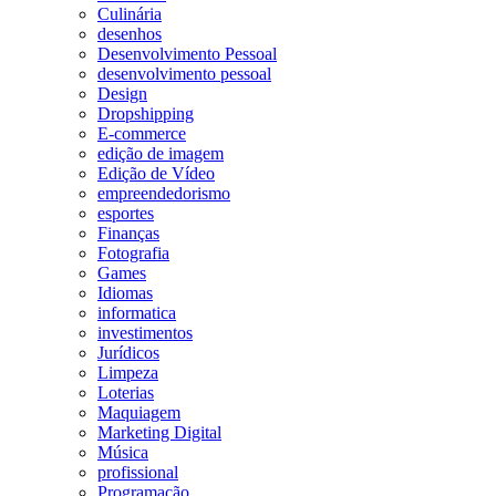
Culinária
desenhos
Desenvolvimento Pessoal
desenvolvimento pessoal
Design
Dropshipping
E-commerce
edição de imagem
Edição de Vídeo
empreendedorismo
esportes
Finanças
Fotografia
Games
Idiomas
informatica
investimentos
Jurídicos
Limpeza
Loterias
Maquiagem
Marketing Digital
Música
profissional
Programação