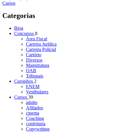
Cursos
Categorias
Blog
Concursos
8
Área Fiscal
Carreira Jurídica
Carreira Policial
Cartório
Diversos
Magistratura
OAB
Tribunais
Cursinhos
2
ENEM
Vestibulares
Cursos
39
adulto
Afiliados
cinema
Coaching
confeitaria
Copywriting