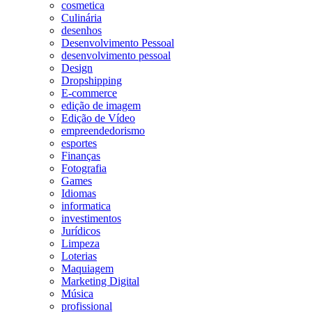
cosmetica
Culinária
desenhos
Desenvolvimento Pessoal
desenvolvimento pessoal
Design
Dropshipping
E-commerce
edição de imagem
Edição de Vídeo
empreendedorismo
esportes
Finanças
Fotografia
Games
Idiomas
informatica
investimentos
Jurídicos
Limpeza
Loterias
Maquiagem
Marketing Digital
Música
profissional