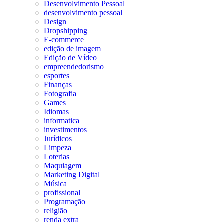
Desenvolvimento Pessoal
desenvolvimento pessoal
Design
Dropshipping
E-commerce
edição de imagem
Edição de Vídeo
empreendedorismo
esportes
Finanças
Fotografia
Games
Idiomas
informatica
investimentos
Jurídicos
Limpeza
Loterias
Maquiagem
Marketing Digital
Música
profissional
Programação
religião
renda extra