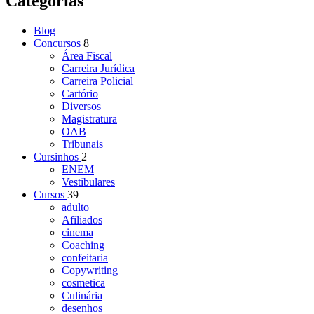
Categorias
Blog
Concursos
8
Área Fiscal
Carreira Jurídica
Carreira Policial
Cartório
Diversos
Magistratura
OAB
Tribunais
Cursinhos
2
ENEM
Vestibulares
Cursos
39
adulto
Afiliados
cinema
Coaching
confeitaria
Copywriting
cosmetica
Culinária
desenhos