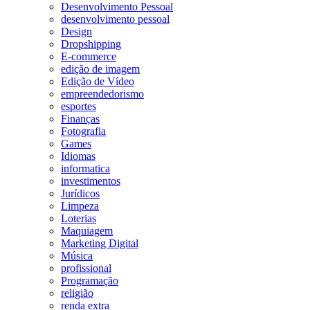
Desenvolvimento Pessoal
desenvolvimento pessoal
Design
Dropshipping
E-commerce
edição de imagem
Edição de Vídeo
empreendedorismo
esportes
Finanças
Fotografia
Games
Idiomas
informatica
investimentos
Jurídicos
Limpeza
Loterias
Maquiagem
Marketing Digital
Música
profissional
Programação
religião
renda extra