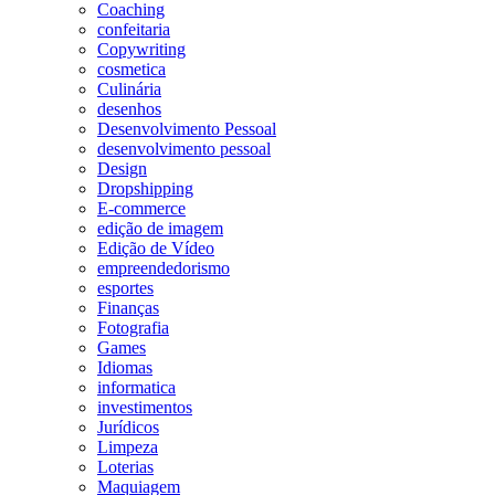
Coaching
confeitaria
Copywriting
cosmetica
Culinária
desenhos
Desenvolvimento Pessoal
desenvolvimento pessoal
Design
Dropshipping
E-commerce
edição de imagem
Edição de Vídeo
empreendedorismo
esportes
Finanças
Fotografia
Games
Idiomas
informatica
investimentos
Jurídicos
Limpeza
Loterias
Maquiagem