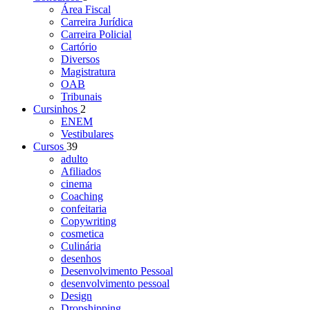
Área Fiscal
Carreira Jurídica
Carreira Policial
Cartório
Diversos
Magistratura
OAB
Tribunais
Cursinhos
2
ENEM
Vestibulares
Cursos
39
adulto
Afiliados
cinema
Coaching
confeitaria
Copywriting
cosmetica
Culinária
desenhos
Desenvolvimento Pessoal
desenvolvimento pessoal
Design
Dropshipping