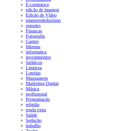
E-commerce
edição de imagem
Edição de Vídeo
empreendedorismo
esportes
Finanças
Fotografia
Games
Idiomas
informatica
investimentos
Jurídicos
Limpeza
Loterias
Maquiagem
Marketing Digital
Música
profissional
Programação
religião
renda extra
Saúde
Sedução
trabalho
Trader