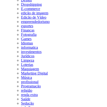
Design
Dropshipping
E-commerce
edição de imagem
Edição de Vídeo
empreendedorismo
esportes
Finanças
Fotografia
Games
Idiomas
informatica
investimentos
Jurídicos
Limpeza
Loterias
Maquiagem
Marketing Digital
Música
profissional
Programação
religião
renda extra
Saúde
Sedução