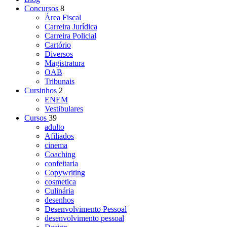
Concursos
8
Área Fiscal
Carreira Jurídica
Carreira Policial
Cartório
Diversos
Magistratura
OAB
Tribunais
Cursinhos
2
ENEM
Vestibulares
Cursos
39
adulto
Afiliados
cinema
Coaching
confeitaria
Copywriting
cosmetica
Culinária
desenhos
Desenvolvimento Pessoal
desenvolvimento pessoal