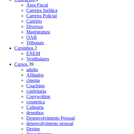
Área Fiscal
Carreira Jurídica
Carreira Policial
Cartório
Diversos
Magistratura
OAB
Tribunais
Cursinhos
2
ENEM
Vestibulares
Cursos
39
adulto
Afiliados
cinema
Coaching
confeitaria
Copywriting
cosmetica
Culinária
desenhos
Desenvolvimento Pessoal
desenvolvimento pessoal
Design