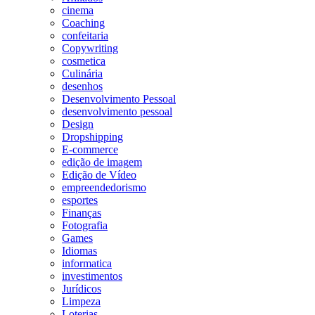
cinema
Coaching
confeitaria
Copywriting
cosmetica
Culinária
desenhos
Desenvolvimento Pessoal
desenvolvimento pessoal
Design
Dropshipping
E-commerce
edição de imagem
Edição de Vídeo
empreendedorismo
esportes
Finanças
Fotografia
Games
Idiomas
informatica
investimentos
Jurídicos
Limpeza
Loterias