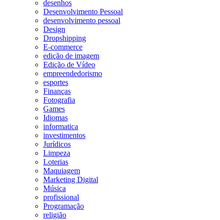
desenhos
Desenvolvimento Pessoal
desenvolvimento pessoal
Design
Dropshipping
E-commerce
edição de imagem
Edição de Vídeo
empreendedorismo
esportes
Finanças
Fotografia
Games
Idiomas
informatica
investimentos
Jurídicos
Limpeza
Loterias
Maquiagem
Marketing Digital
Música
profissional
Programação
religião