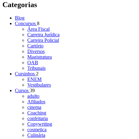
Categorias
Blog
Concursos
8
Área Fiscal
Carreira Jurídica
Carreira Policial
Cartório
Diversos
Magistratura
OAB
Tribunais
Cursinhos
2
ENEM
Vestibulares
Cursos
39
adulto
Afiliados
cinema
Coaching
confeitaria
Copywriting
cosmetica
Culinária