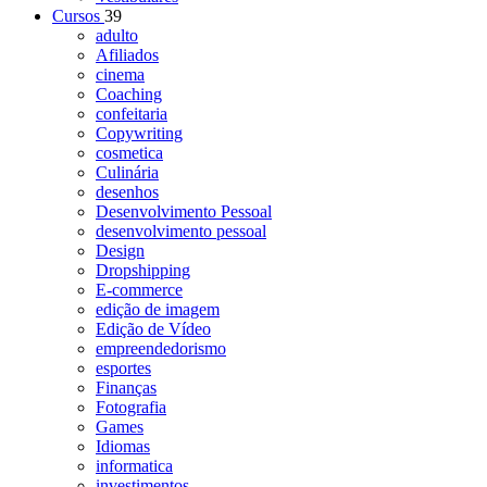
Cursos
39
adulto
Afiliados
cinema
Coaching
confeitaria
Copywriting
cosmetica
Culinária
desenhos
Desenvolvimento Pessoal
desenvolvimento pessoal
Design
Dropshipping
E-commerce
edição de imagem
Edição de Vídeo
empreendedorismo
esportes
Finanças
Fotografia
Games
Idiomas
informatica
investimentos