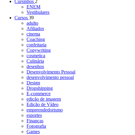
Cursinhos
2
ENEM
Vestibulares
Cursos
39
adulto
Afiliados
cinema
Coaching
confeitaria
Copywriting
cosmetica
Culinária
desenhos
Desenvolvimento Pessoal
desenvolvimento pessoal
Design
Dropshipping
E-commerce
edição de imagem
Edição de Vídeo
empreendedorismo
esportes
Finanças
Fotografia
Games