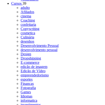
Cursos
39
adulto
Afiliados
cinema
Coaching
confeitaria
Copywriting
cosmetica
Culinária
desenhos
Desenvolvimento Pessoal
desenvolvimento pessoal
Design
Dropshipping
E-commerce
edição de imagem
Edição de Vídeo
empreendedorismo
esportes
Finanças
Fotografia
Games
Idiomas
informatica
investimentos