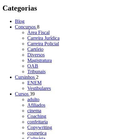
Categorias
Blog
Concursos
8
Área Fiscal
Carreira Jurídica
Carreira Policial
Cartório
Diversos
Magistratura
OAB
Tribunais
Cursinhos
2
ENEM
Vestibulares
Cursos
39
adulto
Afiliados
cinema
Coaching
confeitaria
Copywriting
cosmetica
Culinária