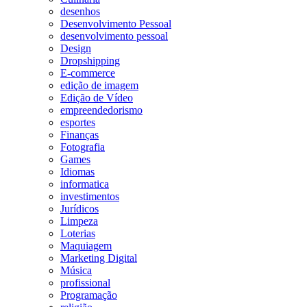
desenhos
Desenvolvimento Pessoal
desenvolvimento pessoal
Design
Dropshipping
E-commerce
edição de imagem
Edição de Vídeo
empreendedorismo
esportes
Finanças
Fotografia
Games
Idiomas
informatica
investimentos
Jurídicos
Limpeza
Loterias
Maquiagem
Marketing Digital
Música
profissional
Programação