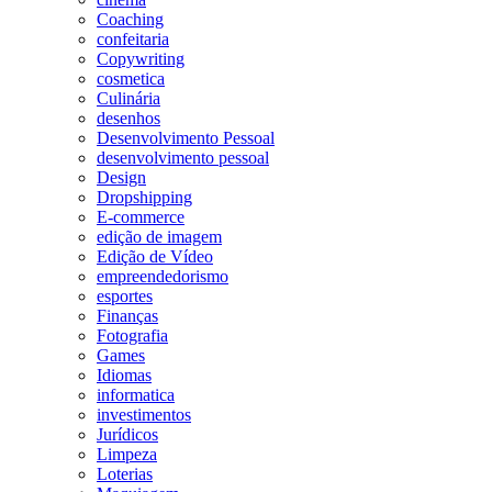
Coaching
confeitaria
Copywriting
cosmetica
Culinária
desenhos
Desenvolvimento Pessoal
desenvolvimento pessoal
Design
Dropshipping
E-commerce
edição de imagem
Edição de Vídeo
empreendedorismo
esportes
Finanças
Fotografia
Games
Idiomas
informatica
investimentos
Jurídicos
Limpeza
Loterias