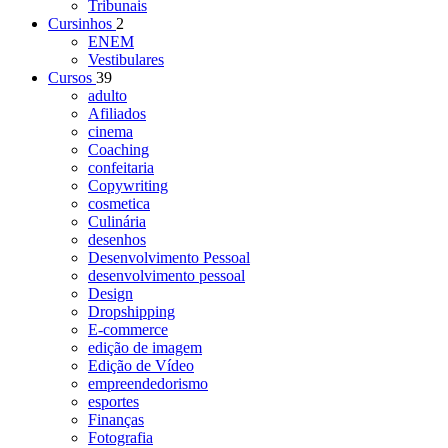
Tribunais
Cursinhos
2
ENEM
Vestibulares
Cursos
39
adulto
Afiliados
cinema
Coaching
confeitaria
Copywriting
cosmetica
Culinária
desenhos
Desenvolvimento Pessoal
desenvolvimento pessoal
Design
Dropshipping
E-commerce
edição de imagem
Edição de Vídeo
empreendedorismo
esportes
Finanças
Fotografia