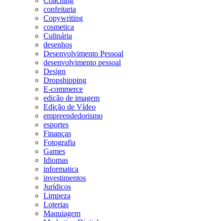
Coaching
confeitaria
Copywriting
cosmetica
Culinária
desenhos
Desenvolvimento Pessoal
desenvolvimento pessoal
Design
Dropshipping
E-commerce
edição de imagem
Edição de Vídeo
empreendedorismo
esportes
Finanças
Fotografia
Games
Idiomas
informatica
investimentos
Jurídicos
Limpeza
Loterias
Maquiagem