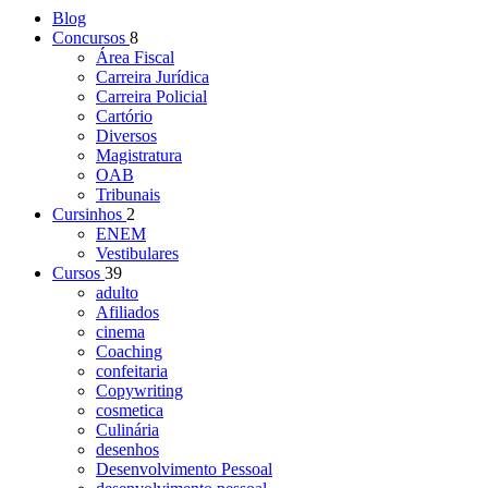
Blog
Concursos
8
Área Fiscal
Carreira Jurídica
Carreira Policial
Cartório
Diversos
Magistratura
OAB
Tribunais
Cursinhos
2
ENEM
Vestibulares
Cursos
39
adulto
Afiliados
cinema
Coaching
confeitaria
Copywriting
cosmetica
Culinária
desenhos
Desenvolvimento Pessoal