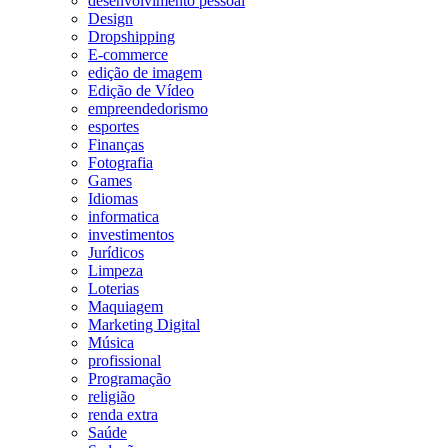
desenvolvimento pessoal
Design
Dropshipping
E-commerce
edição de imagem
Edição de Vídeo
empreendedorismo
esportes
Finanças
Fotografia
Games
Idiomas
informatica
investimentos
Jurídicos
Limpeza
Loterias
Maquiagem
Marketing Digital
Música
profissional
Programação
religião
renda extra
Saúde