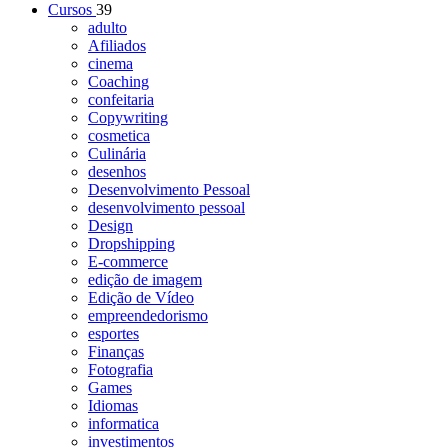
Cursos
39
adulto
Afiliados
cinema
Coaching
confeitaria
Copywriting
cosmetica
Culinária
desenhos
Desenvolvimento Pessoal
desenvolvimento pessoal
Design
Dropshipping
E-commerce
edição de imagem
Edição de Vídeo
empreendedorismo
esportes
Finanças
Fotografia
Games
Idiomas
informatica
investimentos