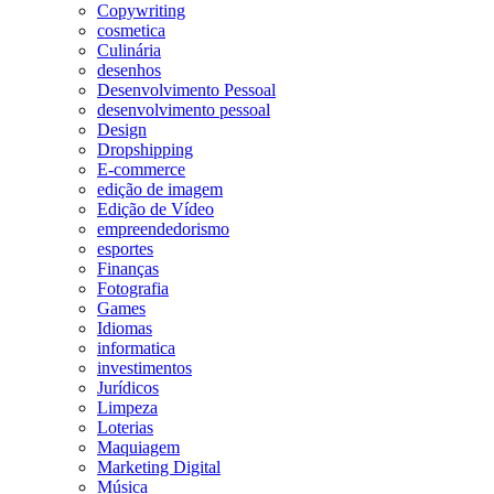
Copywriting
cosmetica
Culinária
desenhos
Desenvolvimento Pessoal
desenvolvimento pessoal
Design
Dropshipping
E-commerce
edição de imagem
Edição de Vídeo
empreendedorismo
esportes
Finanças
Fotografia
Games
Idiomas
informatica
investimentos
Jurídicos
Limpeza
Loterias
Maquiagem
Marketing Digital
Música