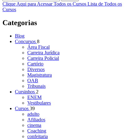
Clique Aqui para Acessar Todos os Cursos
Lista de Todos os
Cursos
Categorias
Blog
Concursos
8
Área Fiscal
Carreira Jurídica
Carreira Policial
Cartório
Diversos
Magistratura
OAB
Tribunais
Cursinhos
2
ENEM
Vestibulares
Cursos
39
adulto
Afiliados
cinema
Coaching
confeitaria