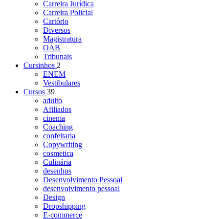
Carreira Jurídica
Carreira Policial
Cartório
Diversos
Magistratura
OAB
Tribunais
Cursinhos
2
ENEM
Vestibulares
Cursos
39
adulto
Afiliados
cinema
Coaching
confeitaria
Copywriting
cosmetica
Culinária
desenhos
Desenvolvimento Pessoal
desenvolvimento pessoal
Design
Dropshipping
E-commerce