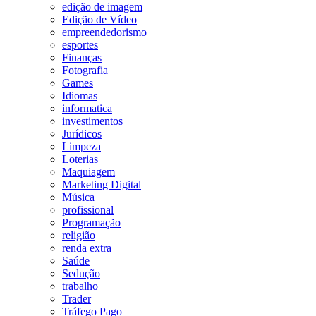
edição de imagem
Edição de Vídeo
empreendedorismo
esportes
Finanças
Fotografia
Games
Idiomas
informatica
investimentos
Jurídicos
Limpeza
Loterias
Maquiagem
Marketing Digital
Música
profissional
Programação
religião
renda extra
Saúde
Sedução
trabalho
Trader
Tráfego Pago