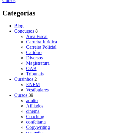
Cursos
Categorias
Blog
Concursos
8
Área Fiscal
Carreira Jurídica
Carreira Policial
Cartório
Diversos
Magistratura
OAB
Tribunais
Cursinhos
2
ENEM
Vestibulares
Cursos
39
adulto
Afiliados
cinema
Coaching
confeitaria
Copywriting
cosmetica