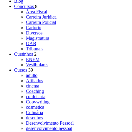
Blog
Concursos
8
Área Fiscal
Carreira Jurídica
Carreira Policial
Cartório
Diversos
Magistratura
OAB
Tribunais
Cursinhos
2
ENEM
Vestibulares
Cursos
39
adulto
Afiliados
cinema
Coaching
confeitaria
Copywriting
cosmetica
Culinária
desenhos
Desenvolvimento Pessoal
desenvolvimento pessoal