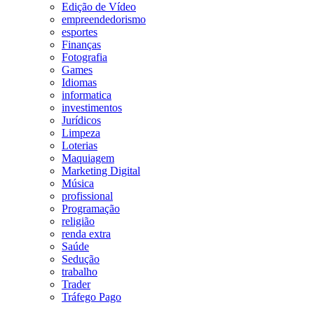
Edição de Vídeo
empreendedorismo
esportes
Finanças
Fotografia
Games
Idiomas
informatica
investimentos
Jurídicos
Limpeza
Loterias
Maquiagem
Marketing Digital
Música
profissional
Programação
religião
renda extra
Saúde
Sedução
trabalho
Trader
Tráfego Pago