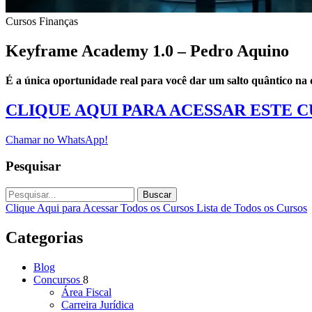
Cursos
Finanças
Keyframe Academy 1.0 – Pedro Aquino
É a única oportunidade real para você dar um salto quântico na q
CLIQUE AQUI PARA ACESSAR ESTE 
Chamar no WhatsApp!
Pesquisar
Buscar
Clique Aqui para Acessar Todos os Cursos
Lista de Todos os Cursos
Categorias
Blog
Concursos
8
Área Fiscal
Carreira Jurídica