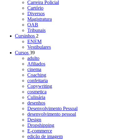
Carreira Policial
Cartório
Diversos
Magistratura
OAB
Tribunais
Cursinhos
2
ENEM
Vestibulares
Cursos
39
adulto
Afiliados
cinema
Coaching
confeitaria
Copywriting
cosmetica
Culinária
desenhos
Desenvolvimento Pessoal
desenvolvimento pessoal
Design
Dropshipping
E-commerce
edição de imagem