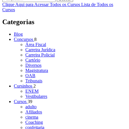
Clique Aqui para Acessar Todos os Cursos
Lista de Todos os
Cursos
Categorias
Blog
Concursos
8
Área Fiscal
Carreira Jurídica
Carreira Policial
Cartório
Diversos
Magistratura
OAB
Tribunais
Cursinhos
2
ENEM
Vestibulares
Cursos
39
adulto
Afiliados
cinema
Coaching
confeitaria