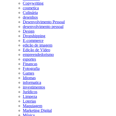
Copywriting
cosmetica
Culinária
desenhos
Desenvolvimento Pessoal
desenvolvimento pessoal
Design
Dropshipping
E-commerce
edição de imagem
Edição de Vídeo
empreendedorismo
esportes
Finanças
Fotografia
Games
Idiomas
informatica
investimentos
Jurídicos
Limpeza
Loterias
Maquiagem
Marketing Digital
Música