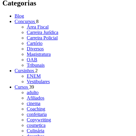
Categorias
Blog
Concursos
8
Área Fiscal
Carreira Jurídica
Carreira Policial
Cartório
Diversos
Magistratura
OAB
Tribunais
Cursinhos
2
ENEM
Vestibulares
Cursos
39
adulto
Afiliados
cinema
Coaching
confeitaria
Copywriting
cosmetica
Culinária