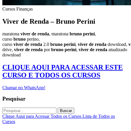
Cursos
Finanças
Viver de Renda – Bruno Perini
maratona
viver
de
renda
, maratona
bruno
perini
,
curso
bruno
perino,
curso
viver
de
renda
2.0
bruno
perini
,
viver
de
renda
download,
v
drive,
viver
de
renda
por
bruno
perini
,
viver
de
renda
atualizado
download
CLIQUE AQUI PARA ACESSAR ESTE
CURSO E TODOS OS CURSOS
Chamar no WhatsApp!
Pesquisar
Buscar
Clique Aqui para Acessar Todos os Cursos
Lista de Todos os
Cursos