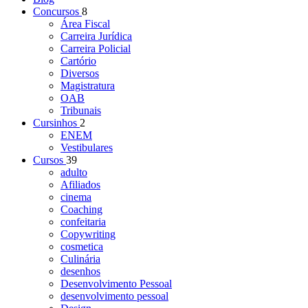
Concursos
8
Área Fiscal
Carreira Jurídica
Carreira Policial
Cartório
Diversos
Magistratura
OAB
Tribunais
Cursinhos
2
ENEM
Vestibulares
Cursos
39
adulto
Afiliados
cinema
Coaching
confeitaria
Copywriting
cosmetica
Culinária
desenhos
Desenvolvimento Pessoal
desenvolvimento pessoal