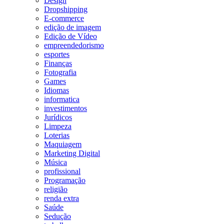
Design
Dropshipping
E-commerce
edição de imagem
Edição de Vídeo
empreendedorismo
esportes
Finanças
Fotografia
Games
Idiomas
informatica
investimentos
Jurídicos
Limpeza
Loterias
Maquiagem
Marketing Digital
Música
profissional
Programação
religião
renda extra
Saúde
Sedução