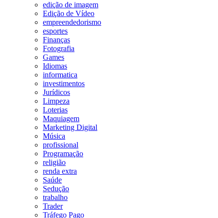
edição de imagem
Edição de Vídeo
empreendedorismo
esportes
Finanças
Fotografia
Games
Idiomas
informatica
investimentos
Jurídicos
Limpeza
Loterias
Maquiagem
Marketing Digital
Música
profissional
Programação
religião
renda extra
Saúde
Sedução
trabalho
Trader
Tráfego Pago