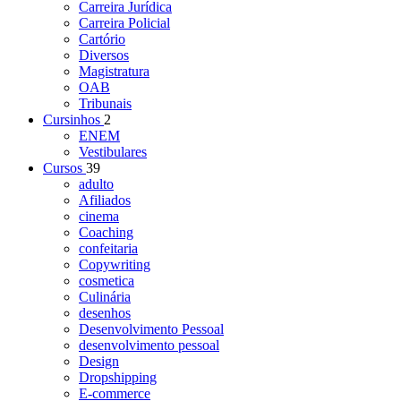
Carreira Jurídica
Carreira Policial
Cartório
Diversos
Magistratura
OAB
Tribunais
Cursinhos
2
ENEM
Vestibulares
Cursos
39
adulto
Afiliados
cinema
Coaching
confeitaria
Copywriting
cosmetica
Culinária
desenhos
Desenvolvimento Pessoal
desenvolvimento pessoal
Design
Dropshipping
E-commerce